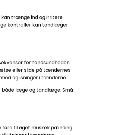
 kan trænge ind og irritere
sige kontroller kan tandlæger
nsekvenser for tandsundheden.
ætse eller slide på tændernes
hed og isninger i tænderne.
s både læge og tandlæge. Små
n føre til øget muskelspænding