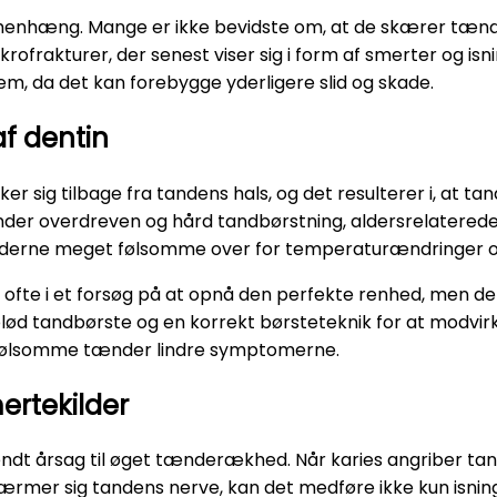
mmenhæng. Mange er ikke bevidste om, at de skærer tæ
krofrakturer, der senest viser sig i form af smerter og is
em, da det kan forebygge yderligere slid og skade.
f dentin
r sig tilbage fra tandens hals, og det resulterer i, at ta
runder overdreven og hård tandbørstning, aldersrelaterede
ænderne meget følsomme over for temperaturændringer o
ofte i et forsøg på at opnå den perfekte renhed, men d
lød tandbørste og en korrekt børsteteknik for at modvir
l følsomme tænder lindre symptomerne.
mertekilder
endt årsag til øget tænderækhed. Når karies angriber tan
t nærmer sig tandens nerve, kan det medføre ikke kun isn