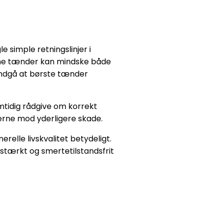
 simple retningslinjer i
omme tænder kan mindske både
undgå at børste tænder
mtidig rådgive om korrekt
erne mod yderligere skade.
lle livskvalitet betydeligt.
 stærkt og smertetilstandsfrit