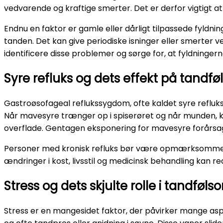
vedvarende og kraftige smerter. Det er derfor vigtigt at f
Endnu en faktor er gamle eller dårligt tilpassede fyldni
tanden. Det kan give periodiske isninger eller smerter 
identificere disse problemer og sørge for, at fyldninger
Syre refluks og dets effekt på tand
Gastroøsofageal reflukssygdom, ofte kaldet syre refluk
Når mavesyre trænger op i spiserøret og når munden, k
overflade. Gentagen eksponering for mavesyre forårsag
Personer med kronisk refluks bør være opmærksomme 
ændringer i kost, livsstil og medicinsk behandling kan 
Stress og dets skjulte rolle i tandføl
Stress er en mangesidet faktor, der påvirker mange as