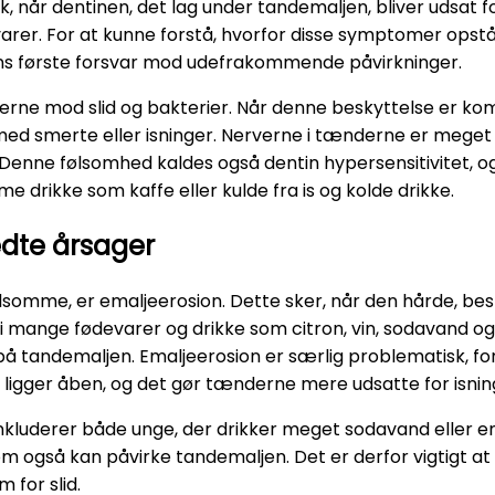
, når dentinen, det lag under tandemaljen, bliver udsat fo
varer. For at kunne forstå, hvorfor disse symptomer opstå
ns første forsvar mod udefrakommende påvirkninger.
rne mod slid og bakterier. Når denne beskyttelse er kom
e med smerte eller isninger. Nerverne i tænderne er meg
. Denne følsomhed kaldes også dentin hypersensitivitet, 
 drikke som kaffe eller kulde fra is og kolde drikke.
edte årsager
følsomme, er emaljeerosion. Dette sker, når den hårde, be
 i mange fødevarer og drikke som citron, vin, sodavand og
 på tandemaljen. Emaljeerosion er særlig problematisk, for
en ligger åben, og det gør tænderne mere udsatte for isnin
luderer både unge, der drikker meget sodavand eller en
om også kan påvirke tandemaljen. Det er derfor vigtigt 
 for slid.