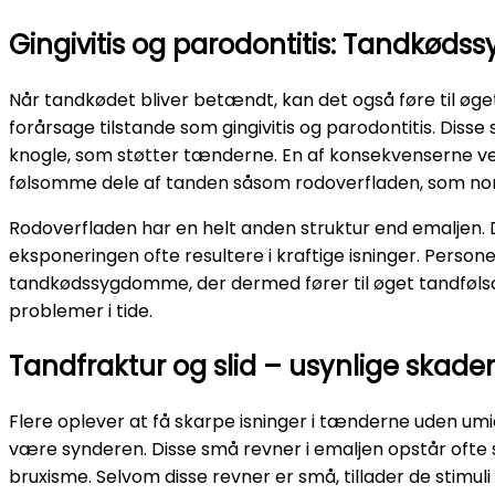
Gingivitis og parodontitis: Tandkø
Når tandkødet bliver betændt, kan det også føre til øg
forårsage tilstande som gingivitis og parodontitis. D
knogle, som støtter tænderne. En af konsekvenserne v
følsomme dele af tanden såsom rodoverfladen, som nor
Rodoverfladen har en helt anden struktur end emaljen.
eksponeringen ofte resultere i kraftige isninger. Persone
tandkødssygdomme, der dermed fører til øget tandfø
problemer i tide.
Tandfraktur og slid – usynlige skade
Flere oplever at få skarpe isninger i tænderne uden umid
være synderen. Disse små revner i emaljen opstår ofte 
bruxisme. Selvom disse revner er små, tillader de stimuli