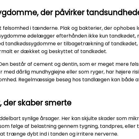
dssygdomme, der påvirker tandsundhed
et følsomhed i tænderne. Plak og bakterier, der ophobes
isse sygdomme ødelægger efterhånden ikke kun tandkødet
ed tandkødssygdomme er tilbagetrækning af tandkødet, 
malt er dækket og beskyttet af tandkødet.
 Den består af cement og dentin, som er meget mere føls
r med dårlig mundhygiejne eller som ryger, har højere risi
lsomhed. Regelmæssige besøg hos tandlægen kan både a
r, der skaber smerte
delbart synlige årsager. Her kan skjulte skader som mikro
som følge af belastning gennem tygning, tandpres, eller
 at trænge dybt ind i tanden og irritere nerverne.