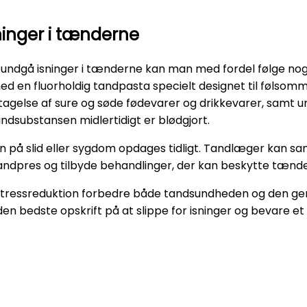
inger i tænderne
 undgå isninger i tænderne kan man med fordel følge nogle
med en fluorholdig tandpasta specielt designet til føls
agelse af sure og søde fødevarer og drikkevarer, samt 
ndsubstansen midlertidigt er blødgjort.
 på slid eller sygdom opdages tidligt. Tandlæger kan sa
tandpres og tilbyde behandlinger, der kan beskytte tænd
ressreduktion forbedre både tandsundheden og den genere
n bedste opskrift på at slippe for isninger og bevare et