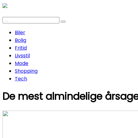
Biler
Bolig
Fritid
Livsstil
Mode
Shopping
Tech
De mest almindelige årsager