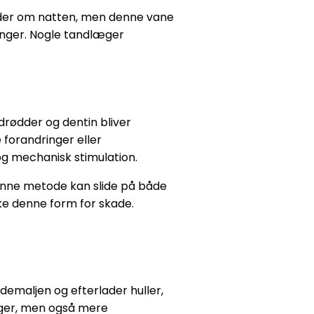
nder om natten, men denne vane
ninger. Nogle tandlæger
ndrødder og dentin bliver
 forandringer eller
g mechanisk stimulation.
enne metode kan slide på både
ke denne form for skade.
demaljen og efterlader huller,
inger, men også mere