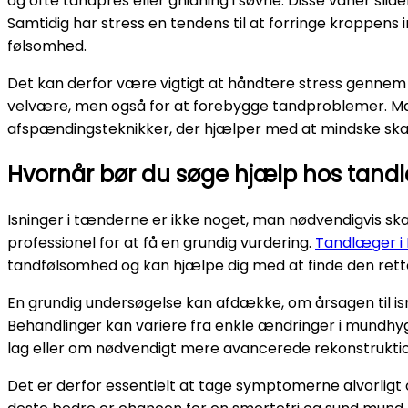
og ofte tandpres eller gnidning i søvne. Disse vaner slide
Samtidig har stress en tendens til at forringe kroppen
følsomhed.
Det kan derfor være vigtigt at håndtere stress gennem 
velvære, men også for at forebygge tandproblemer. Man
afspændingsteknikker, der hjælper med at mindske ska
Hvornår bør du søge hjælp hos tan
Isninger i tænderne er ikke noget, man nødvendigvis sk
professionel for at få en grundig vurdering.
Tandlæger i 
tandfølsomhed og kan hjælpe dig med at finde den rette
En grundig undersøgelse kan afdække, om årsagen til is
Behandlinger kan variere fra enkle ændringer i mundhygi
lag eller om nødvendigt mere avancerede rekonstrukti
Det er derfor essentielt at tage symptomerne alvorligt 