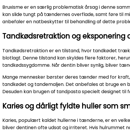
Bruxisme er en særlig problematisk årsag i denne sa
kan slide tungt på tændernes overflade, samt føre til mi
anbefaler en natbeskytter til behandling af dette probl
Tandkødsretraktion og eksponering a
Tandkødsretraktion er en tilstand, hvor tandkødet trække
blotlagt. Denne tilstand kan skyldes flere faktorer, he
tandkødssygdomme. Når dentin bliver synlig, bliver t
Mange mennesker børster deres tænder med for kraft, 
tandkødet og tandemaljen. Det anbefales at bruge en b
Desuden kan brugen af tandpasta specielt designet ti
Karies og dårligt fyldte huller som s
Karies, populært kaldet hullerne i tænderne, er en velk
bliver dentinen ofte udsat og irriteret. Hvis hulrumme