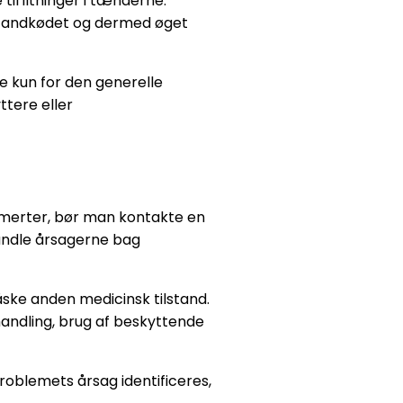
til iltninger i tænderne.
 i tandkødet og dermed øget
e kun for den generelle
tere eller
smerter, bør man kontakte en
andle årsagerne bag
ske anden medicinsk tilstand.
handling, brug af beskyttende
roblemets årsag identificeres,