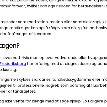
r kraftigt på tandemaljen, kan give mikrofrakturer og føre 
s immunforsvar, hvilket kan øge risikoen for betændelser
metoder som meditation, motion eller samtaleterapi, ikk
ge tandlæger kan også rådgive om allergifrie natbeskyt
der forårsaget af tandpres.
dlægen?
al leve med. Hvis man oplever vedvarende eller hyppige 
Frederiksberg
har erfaring med at diagnosticere og beh
 løsning.
ningerne skyldes slid, caries, tandkødssygdomme eller må
ejnen til professionelle indgreb som påføring af fluorbe
oner af tandsættet.
og ikke vente for længe med at søge hjælp. Jo tidligere p