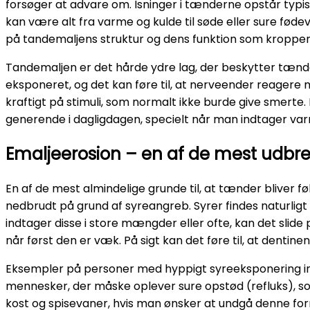
forsøger at advare om. Isninger i tænderne opstår typisk
kan være alt fra varme og kulde til søde eller sure føde
på tandemaljens struktur og dens funktion som kroppe
Tandemaljen er det hårde ydre lag, der beskytter tænde
eksponeret, og det kan føre til, at nerveender reager
kraftigt på stimuli, som normalt ikke burde give smerte
generende i dagligdagen, specielt når man indtager varme
Emaljeerosion – en af de mest udbr
En af de mest almindelige grunde til, at tænder bliver 
nedbrudt på grund af syreangreb. Syrer findes naturligt
indtager disse i store mængder eller ofte, kan det slide
når først den er væk. På sigt kan det føre til, at dentin
Eksempler på personer med hyppigt syreeksponering ink
mennesker, der måske oplever sure opstød (refluks), s
kost og spisevaner, hvis man ønsker at undgå denne form