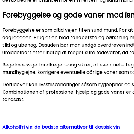
desto bedre er chancen for en smertefri og sund mund.
Forebyggelse og gode vaner mod isn
Forebyggelse er som altid vejen til en sund mund. For at
dagligdagen. Brug af en blød tandbørste og børstning 
slid og ubehag. Desuden bør man undgå overdreven indt
umiddelbart efter indtag af meget sure fødevarer, da ta
Regelmæssige tandlægebesøg sikrer, at eventuelle tegn
mundhygiejne, korrigere eventuelle dårlige vaner som 
Derudover kan livsstilsændringer såsom rygeophør og st
Kombinationen af professionel hjælp og gode vaner er de
tandsæt.
Alkoholfri vin: de bedste alternativer til klassisk vin