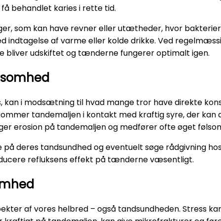
å behandlet karies i rette tid.
nger, som kan have revner eller utætheder, hvor bakterier
ved indtagelse af varme eller kolde drikke. Ved regelmæs
ne bliver udskiftet og tænderne fungerer optimalt igen.
følsomhed
s, kan i modsætning til hvad mange tror have direkte ko
ommer tandemaljen i kontakt med kraftig syre, der kan 
er erosion på tandemaljen og medfører ofte øget følsom
på deres tandsundhed og eventuelt søge rådgivning ho
reducere refluksens effekt på tænderne væsentligt.
somhed
pekter af vores helbred – også tandsundheden. Stress ka