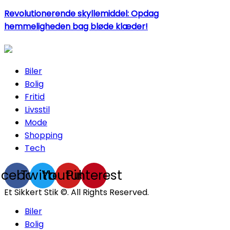
Revolutionerende skyllemiddel: Opdag
hemmeligheden bag bløde klæder!
Biler
Bolig
Fritid
Livsstil
Mode
Shopping
Tech
acebook
Twitter
Youtube
Pinterest
Et Sikkert Stik ©. All Rights Reserved.
Biler
Bolig