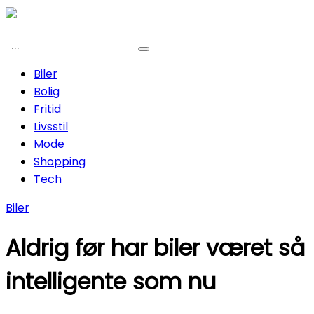
Biler
Bolig
Fritid
Livsstil
Mode
Shopping
Tech
Biler
Aldrig før har biler været så
intelligente som nu