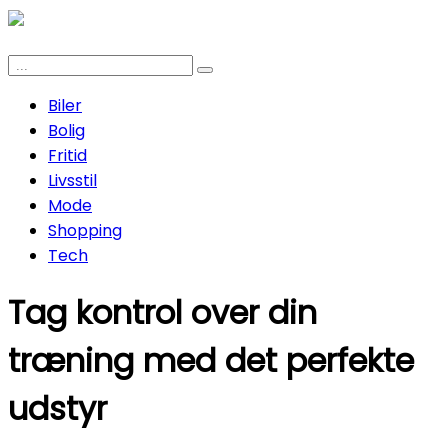
Biler
Bolig
Fritid
Livsstil
Mode
Shopping
Tech
Tag kontrol over din
træning med det perfekte
udstyr