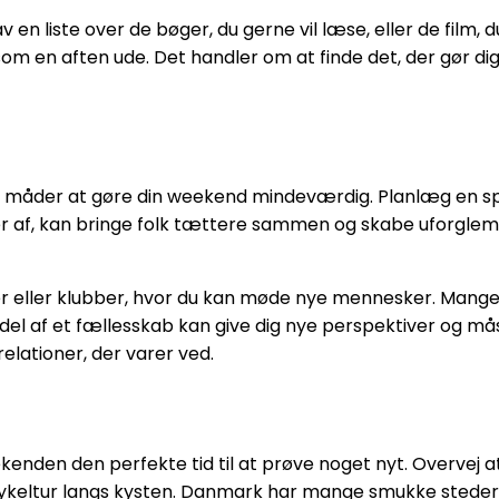
 en liste over de bøger, du gerne vil læse, eller de film, d
om en aften ude. Det handler om at finde det, der gør dig gl
te måder at gøre din weekend mindeværdig. Planlæg en spil
er af, kan bringe folk tættere sammen og skabe uforgle
er eller klubber, hvor du kan møde nye mennesker. Mange
 en del af et fællesskab kan give dig nye perspektiver og 
elationer, der varer ved.
ekenden den perfekte tid til at prøve noget nyt. Overvej a
 cykeltur langs kysten. Danmark har mange smukke steder,