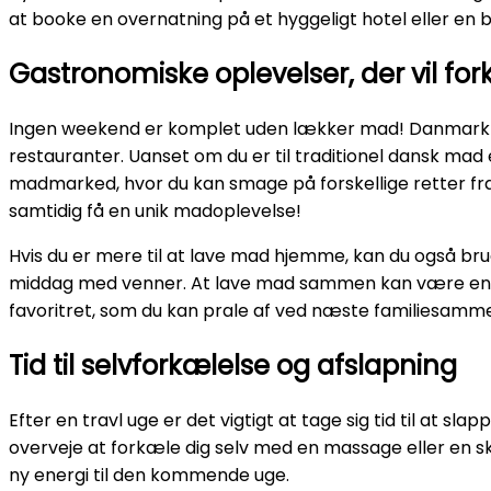
at booke en overnatning på et hyggeligt hotel eller en
Gastronomiske oplevelser, der vil f
Ingen weekend er komplet uden lækker mad! Danmark ha
restauranter. Uanset om du er til traditionel dansk mad e
madmarked, hvor du kan smage på forskellige retter fra
samtidig få en unik madoplevelse!
Hvis du er mere til at lave mad hjemme, kan du også bru
middag med venner. At lave mad sammen kan være en sj
favoritret, som du kan prale af ved næste familiesam
Tid til selvforkælelse og afslapning
Efter en travl uge er det vigtigt at tage sig tid til at 
overveje at forkæle dig selv med en massage eller en sk
ny energi til den kommende uge.