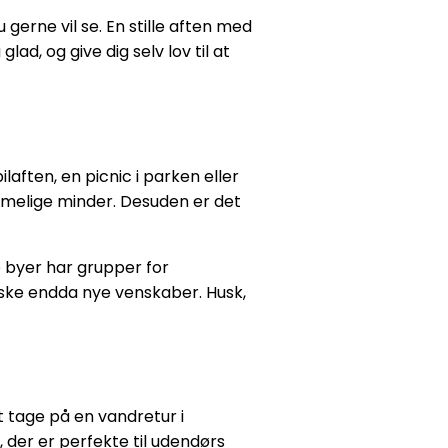
u gerne vil se. En stille aften med
ad, og give dig selv lov til at
aften, en picnic i parken eller
mmelige minder. Desuden er det
 byer har grupper for
måske endda nye venskaber. Husk,
t tage på en vandretur i
 der er perfekte til udendørs