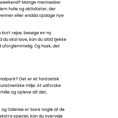
 sin weekend? Mange mennesker
m hvile og aktiviteter, der
og venner eller endda opdage nye
 kort rejse, besøge en ny
d du skal lave, kan du altid tjekke
d uforglemmelig. Og husk, det
nalpark? Det er et fantastisk
unstneriske miljø. At udforske
lie og opleve alt det,
s og Odense er bare nogle af de
ekstra speciel, kan du overveje