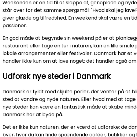
Weekenden er en tid til at slappe af, genoplade og ny
står over for det samme spørgsmål: "Hvad skal jeg lave?"
giver glæde og tilfredshed. En weekend skal være en tid t
passioner.
En god måde at begynde sin weekend på er at planlægge 
restaurant eller tage en tur i naturen, kan en lille smule 
lokale arrangementer eller festivaler. Danmark har et 
handler ikke kun om at lave noget; det handler også om 
Udforsk nye steder i Danmark
Danmark er fyldt med skjulte perler, der venter på at b
sted at vandre og nyde naturen. Eller hvad med at tage t
nye steder kan være en fantastisk måde at skabe minder
Danmark har at byde på.
Det er ikke kun naturen, der er værd at udforske; de 
byer, hvor du kan finde spændende caféer, butikker og ku