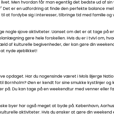
de livet. Men hvordan får man egentlig det bedste ud af
 Det er en udfordring at finde den perfekte balance melle
il at fordybe sig i interesser, tilbringe tid med familie 
nogle sjove aktiviteter. Uanset om det er at tage på en
planlægning gøre hele forskellen. Hvis du er i tvivl om, hva
væld af kulturelle begivenheder, der kan gøre din weeken
at nyde øjeblikket!
live opdaget. Har du nogensinde været i Mols Bjerge Natio
il Bornholm? Øen er kendt for sine smukke kystlinjer og k
 på. Du kan tage på en weekendtur med venner eller fami
danske byer har også meget at byde på. København, Aarhu
lturelle aktiviteter. Hvis du ønsker at gøre din weekend 