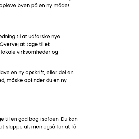
t opleve byen på en ny måde!
ning til at udforske nye
Overvej at tage til et
e lokale virksomheder og
e en ny opskrift, eller del en
d, måske opfinder du en ny
e til en god bog i sofaen. Du kan
at slappe af, men også for at få