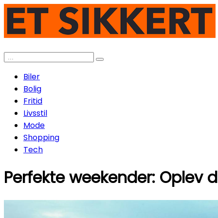
Biler
Bolig
Fritid
Livsstil
Mode
Shopping
Tech
Perfekte weekender: Oplev d