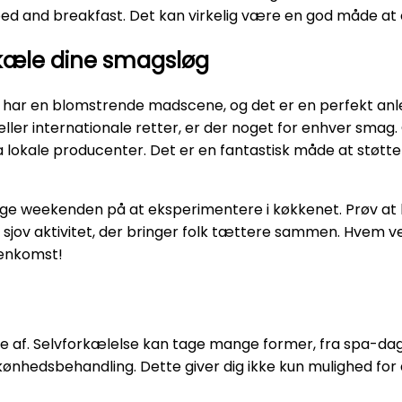
 bed and breakfast. Det kan virkelig være en god måde a
orkæle dine smagsløg
r en blomstrende madscene, og det er en perfekt anled
ller internationale retter, er der noget for enhver smag. 
 lokale producenter. Det er en fantastisk måde at støtt
ge weekenden på at eksperimentere i køkkenet. Prøv at lav
ov aktivitet, der bringer folk tættere sammen. Hvem ve
menkomst!
slappe af. Selvforkælelse kan tage mange former, fra spa-dag
ønhedsbehandling. Dette giver dig ikke kun mulighed for 